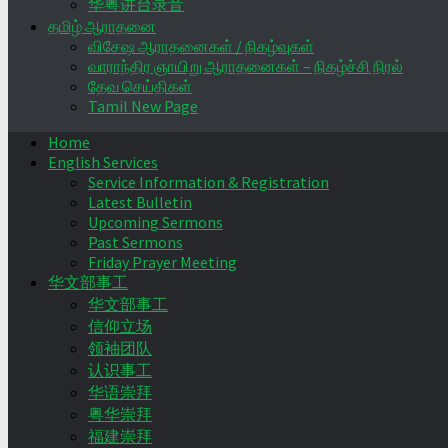
华粤讲台录音
தமிழ் ஆராதனை
விசேஷ ஆராதனைகள் / நிகழ்வுகள்
வாராந்திர ஞாயிறு ஆராதனைகள் – நிகழ்ச்சி நிரல்
தேவ செய்திகள்
Tamil New Page
Home
English Services
Service Information & Registration
Latest Bulletin
Upcoming Sermons
Past Sermons
Friday Prayer Meeting
华文部事工
华文部事工
信仰立场
领袖团队
认识事工
华语崇拜
粤华崇拜
福建崇拜