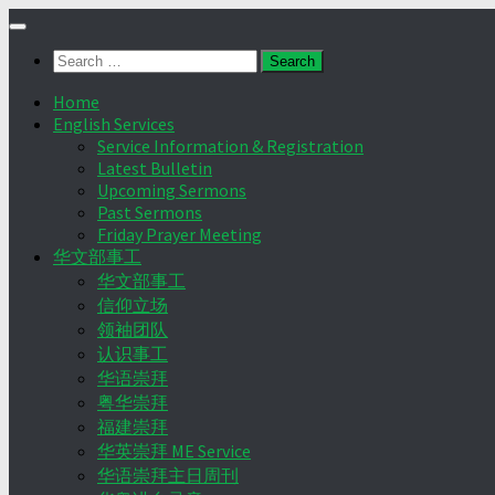
Skip
to
Search
content
for:
Home
English Services
Service Information & Registration
Latest Bulletin
Upcoming Sermons
Past Sermons
Friday Prayer Meeting
华文部事工
华文部事工
信仰立场
领袖团队
认识事工
华语崇拜
粤华崇拜
福建崇拜
华英崇拜 ME Service
华语崇拜主日周刊