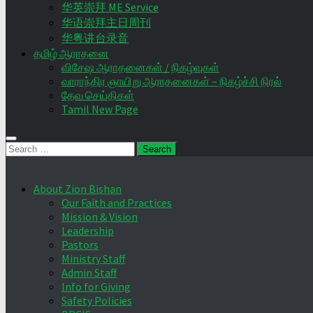
华英崇拜 ME Service
华语崇拜主日周刊
华粤讲台录音
தமிழ் ஆராதனை
விசேஷ ஆராதனைகள் / நிகழ்வுகள்
வாராந்திர ஞாயிறு ஆராதனைகள் – நிகழ்ச்சி நிரல்
தேவ செய்திகள்
Tamil New Page
Search
for:
About Zion Bishan
Our Faith and Practices
Mission & Vision
Leadership
Pastors
Ministry Staff
Admin Staff
Info for Giving
Safety Policies