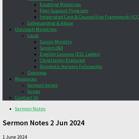
Enabling Ministries
Peer Support Program
Integrated Care & Counselling Framework (ICC
Safeguarding & Abuse
Outreach Ministries
Local
Soccer Ministry
Seniors360
English Lessons (ESL Ladies)
Christianity Explored
Domestic Helpers Fellowship
Overseas
Resources
Sermon Series
Songs
Contact Us
Sermon Notes
Sermon Notes 2 Jun 2024
1 June 2024