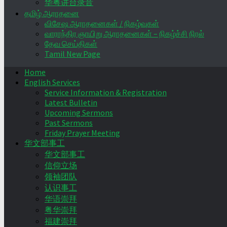
华粤讲台录音
தமிழ் ஆராதனை
விசேஷ ஆராதனைகள் / நிகழ்வுகள்
வாராந்திர ஞாயிறு ஆராதனைகள் – நிகழ்ச்சி நிரல்
தேவ செய்திகள்
Tamil New Page
Home
English Services
Service Information & Registration
Latest Bulletin
Upcoming Sermons
Past Sermons
Friday Prayer Meeting
华文部事工
华文部事工
信仰立场
领袖团队
认识事工
华语崇拜
粤华崇拜
福建崇拜