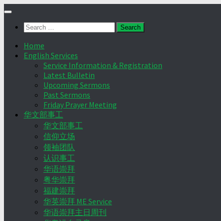
Skip
to
Search
content
for:
Home
English Services
Service Information & Registration
Latest Bulletin
Upcoming Sermons
Past Sermons
Friday Prayer Meeting
华文部事工
华文部事工
信仰立场
领袖团队
认识事工
华语崇拜
粤华崇拜
福建崇拜
华英崇拜 ME Service
华语崇拜主日周刊