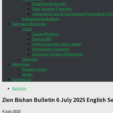
Enabling Ministries
Peer Support Program
Integrated Care & Counselling Framework (ICC
Safeguarding & Abuse
Outreach Ministries
Local
Soccer Ministry
Seniors360
English Lessons (ESL Ladies)
Christianity Explored
Domestic Helpers Fellowship
Overseas
Resources
Sermon Series
Songs
Contact Us
Bulletin
Zion Bishan Bulletin 6 July 2025 English S
4 July 2025