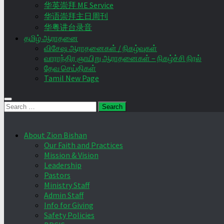
华英崇拜 ME Service
华语崇拜主日周刊
华粤讲台录音
தமிழ் ஆராதனை
விசேஷ ஆராதனைகள் / நிகழ்வுகள்
வாராந்திர ஞாயிறு ஆராதனைகள் – நிகழ்ச்சி நிரல்
தேவ செய்திகள்
Tamil New Page
Search
for:
About Zion Bishan
Our Faith and Practices
Mission & Vision
Leadership
Pastors
Ministry Staff
Admin Staff
Info for Giving
Safety Policies