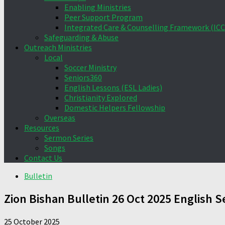
Enabling Ministries
Peer Support Program
Integrated Care & Counselling Framework (ICC
Safeguarding & Abuse
Outreach Ministries
Local
Soccer Ministry
Seniors360
English Lessons (ESL Ladies)
Christianity Explored
Domestic Helpers Fellowship
Overseas
Resources
Sermon Series
Songs
Contact Us
Bulletin
Zion Bishan Bulletin 26 Oct 2025 English S
25 October 2025