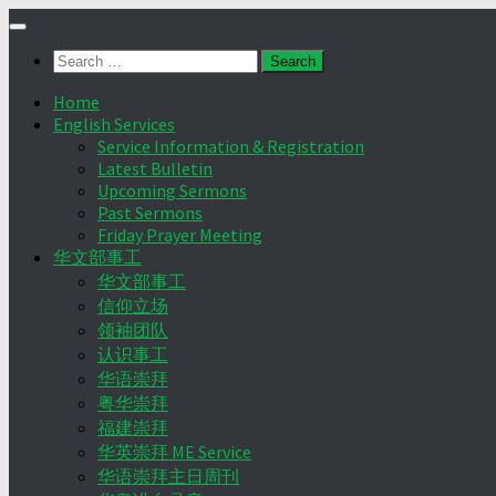
Skip
to
Search
content
for:
Home
English Services
Service Information & Registration
Latest Bulletin
Upcoming Sermons
Past Sermons
Friday Prayer Meeting
华文部事工
华文部事工
信仰立场
领袖团队
认识事工
华语崇拜
粤华崇拜
福建崇拜
华英崇拜 ME Service
华语崇拜主日周刊