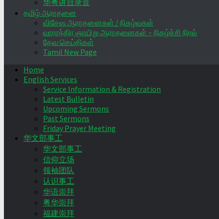
华粤讲台录音
தமிழ் ஆராதனை
விசேஷ ஆராதனைகள் / நிகழ்வுகள்
வாராந்திர ஞாயிறு ஆராதனைகள் – நிகழ்ச்சி நிரல்
தேவ செய்திகள்
Tamil New Page
Home
English Services
Service Information & Registration
Latest Bulletin
Upcoming Sermons
Past Sermons
Friday Prayer Meeting
华文部事工
华文部事工
信仰立场
领袖团队
认识事工
华语崇拜
粤华崇拜
福建崇拜