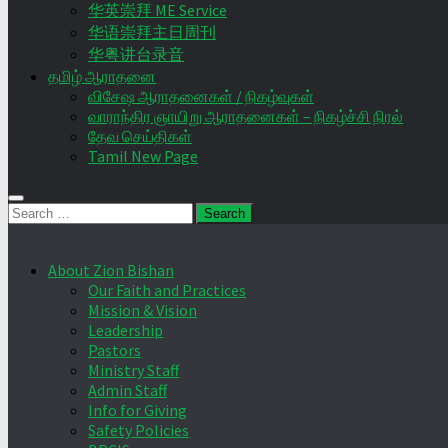
华英崇拜 ME Service
华语崇拜主日周刊
华粤讲台录音
தமிழ் ஆராதனை
விசேஷ ஆராதனைகள் / நிகழ்வுகள்
வாராந்திர ஞாயிறு ஆராதனைகள் – நிகழ்ச்சி நிரல்
தேவ செய்திகள்
Tamil New Page
Search
for:
About Zion Bishan
Our Faith and Practices
Mission & Vision
Leadership
Pastors
Ministry Staff
Admin Staff
Info for Giving
Safety Policies