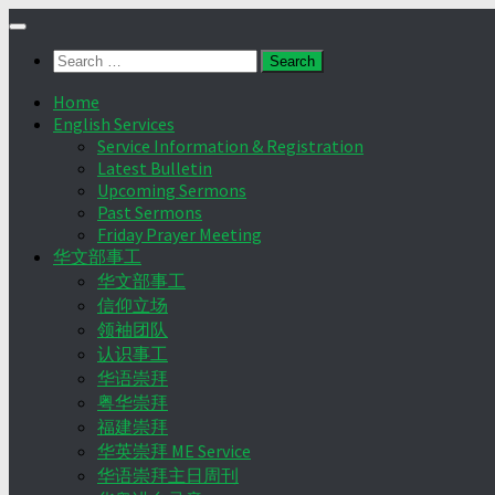
Skip
to
Search
content
for:
Home
English Services
Service Information & Registration
Latest Bulletin
Upcoming Sermons
Past Sermons
Friday Prayer Meeting
华文部事工
华文部事工
信仰立场
领袖团队
认识事工
华语崇拜
粤华崇拜
福建崇拜
华英崇拜 ME Service
华语崇拜主日周刊