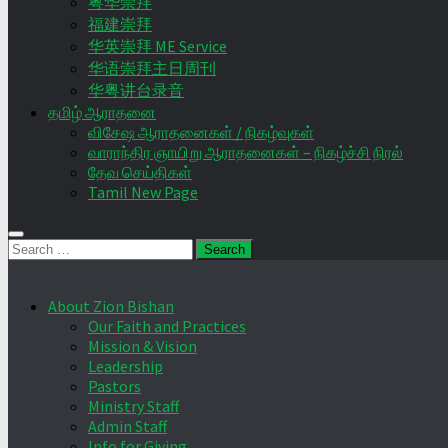
粤华崇拜
福建崇拜
华英崇拜 ME Service
华语崇拜主日周刊
华粤讲台录音
தமிழ் ஆராதனை
விசேஷ ஆராதனைகள் / நிகழ்வுகள்
வாராந்திர ஞாயிறு ஆராதனைகள் – நிகழ்ச்சி நிரல்
தேவ செய்திகள்
Tamil New Page
Search
for:
About Zion Bishan
Our Faith and Practices
Mission & Vision
Leadership
Pastors
Ministry Staff
Admin Staff
Info for Giving