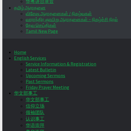
华粤讲台录音
தமிழ் ஆராதனை
விசேஷ ஆராதனைகள் / நிகழ்வுகள்
வாராந்திர ஞாயிறு ஆராதனைகள் – நிகழ்ச்சி நிரல்
தேவ செய்திகள்
Tamil New Page
Home
English Services
Service Information & Registration
Latest Bulletin
Upcoming Sermons
Past Sermons
Friday Prayer Meeting
华文部事工
华文部事工
信仰立场
领袖团队
认识事工
华语崇拜