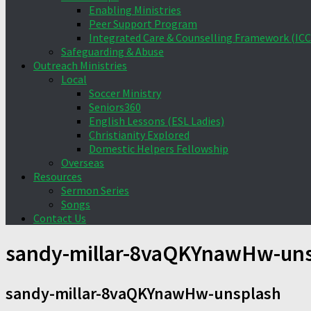
Enabling Ministries
Peer Support Program
Integrated Care & Counselling Framework (ICC
Safeguarding & Abuse
Outreach Ministries
Local
Soccer Ministry
Seniors360
English Lessons (ESL Ladies)
Christianity Explored
Domestic Helpers Fellowship
Overseas
Resources
Sermon Series
Songs
Contact Us
sandy-millar-8vaQKYnawHw-uns
sandy-millar-8vaQKYnawHw-unsplash