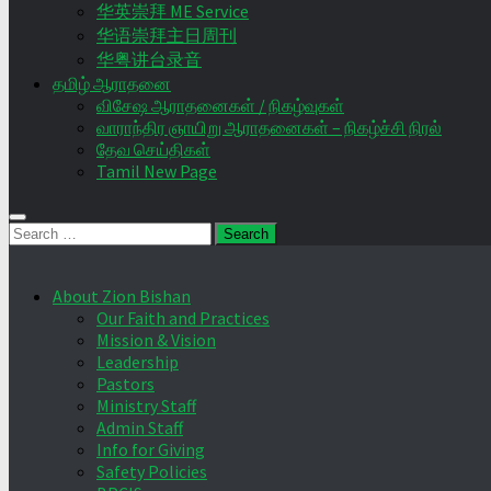
华英崇拜 ME Service
华语崇拜主日周刊
华粤讲台录音
தமிழ் ஆராதனை
விசேஷ ஆராதனைகள் / நிகழ்வுகள்
வாராந்திர ஞாயிறு ஆராதனைகள் – நிகழ்ச்சி நிரல்
தேவ செய்திகள்
Tamil New Page
Search
for:
About Zion Bishan
Our Faith and Practices
Mission & Vision
Leadership
Pastors
Ministry Staff
Admin Staff
Info for Giving
Safety Policies