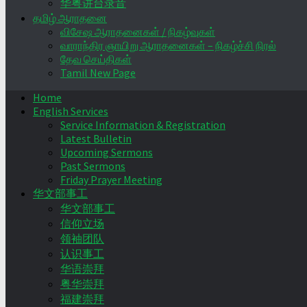
华粤讲台录音
தமிழ் ஆராதனை
விசேஷ ஆராதனைகள் / நிகழ்வுகள்
வாராந்திர ஞாயிறு ஆராதனைகள் – நிகழ்ச்சி நிரல்
தேவ செய்திகள்
Tamil New Page
Home
English Services
Service Information & Registration
Latest Bulletin
Upcoming Sermons
Past Sermons
Friday Prayer Meeting
华文部事工
华文部事工
信仰立场
领袖团队
认识事工
华语崇拜
粤华崇拜
福建崇拜