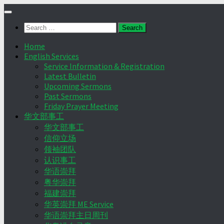
Skip
to
Search
content
for:
Home
English Services
Service Information & Registration
Latest Bulletin
Upcoming Sermons
Past Sermons
Friday Prayer Meeting
华文部事工
华文部事工
信仰立场
领袖团队
认识事工
华语崇拜
粤华崇拜
福建崇拜
华英崇拜 ME Service
华语崇拜主日周刊