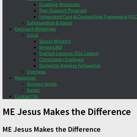
Enabling Ministries
Peer Support Program
Integrated Care & Counselling Framework (ICC
Safeguarding & Abuse
Outreach Ministries
Local
Soccer Ministry
Seniors360
English Lessons (ESL Ladies)
Christianity Explored
Domestic Helpers Fellowship
Overseas
Resources
Sermon Series
Songs
Contact Us
ME Jesus Makes the Difference
ME Jesus Makes the Difference