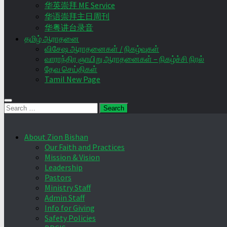
华英崇拜 ME Service
华语崇拜主日周刊
华粤讲台录音
தமிழ் ஆராதனை
விசேஷ ஆராதனைகள் / நிகழ்வுகள்
வாராந்திர ஞாயிறு ஆராதனைகள் – நிகழ்ச்சி நிரல்
தேவ செய்திகள்
Tamil New Page
Search
for:
About Zion Bishan
Our Faith and Practices
Mission & Vision
Leadership
Pastors
Ministry Staff
Admin Staff
Info for Giving
Safety Policies