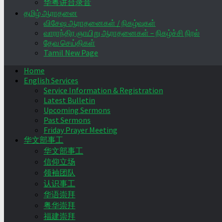
华粤讲台录音
தமிழ் ஆராதனை
விசேஷ ஆராதனைகள் / நிகழ்வுகள்
வாராந்திர ஞாயிறு ஆராதனைகள் – நிகழ்ச்சி நிரல்
தேவ செய்திகள்
Tamil New Page
Home
English Services
Service Information & Registration
Latest Bulletin
Upcoming Sermons
Past Sermons
Friday Prayer Meeting
华文部事工
华文部事工
信仰立场
领袖团队
认识事工
华语崇拜
粤华崇拜
福建崇拜