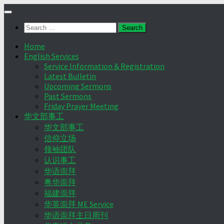
Skip
to
Search
content
for:
Home
English Services
Service Information & Registration
Latest Bulletin
Upcoming Sermons
Past Sermons
Friday Prayer Meeting
华文部事工
华文部事工
信仰立场
领袖团队
认识事工
华语崇拜
粤华崇拜
福建崇拜
华英崇拜 ME Service
华语崇拜主日周刊