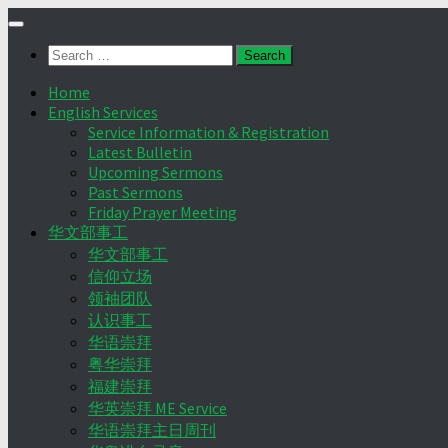
Skip
to
Search
content
for:
Home
English Services
Service Information & Registration
Latest Bulletin
Upcoming Sermons
Past Sermons
Friday Prayer Meeting
华文部事工
华文部事工
信仰立场
领袖团队
认识事工
华语崇拜
粤华崇拜
福建崇拜
华英崇拜 ME Service
华语崇拜主日周刊