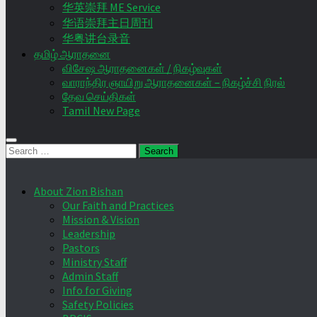
华英崇拜 ME Service
华语崇拜主日周刊
华粤讲台录音
தமிழ் ஆராதனை
விசேஷ ஆராதனைகள் / நிகழ்வுகள்
வாராந்திர ஞாயிறு ஆராதனைகள் – நிகழ்ச்சி நிரல்
தேவ செய்திகள்
Tamil New Page
Search
for:
About Zion Bishan
Our Faith and Practices
Mission & Vision
Leadership
Pastors
Ministry Staff
Admin Staff
Info for Giving
Safety Policies