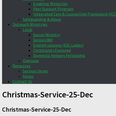
Enabling Ministries
Peer Support Program
Integrated Care & Counselling Framework (ICC
Safeguarding & Abuse
Outreach Ministries
Local
Soccer Ministry
Seniors360
English Lessons (ESL Ladies)
Christianity Explored
Domestic Helpers Fellowship
Overseas
Resources
Sermon Series
Songs
Contact Us
Christmas-Service-25-Dec
Christmas-Service-25-Dec