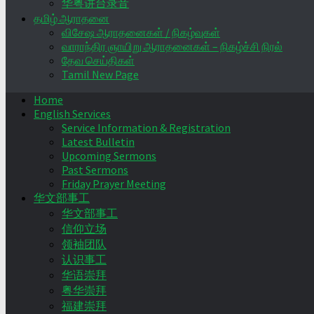
华粤讲台录音
தமிழ் ஆராதனை
விசேஷ ஆராதனைகள் / நிகழ்வுகள்
வாராந்திர ஞாயிறு ஆராதனைகள் – நிகழ்ச்சி நிரல்
தேவ செய்திகள்
Tamil New Page
Home
English Services
Service Information & Registration
Latest Bulletin
Upcoming Sermons
Past Sermons
Friday Prayer Meeting
华文部事工
华文部事工
信仰立场
领袖团队
认识事工
华语崇拜
粤华崇拜
福建崇拜