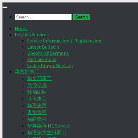
Skip
to
Search
content
for:
Home
English Services
Service Information & Registration
Latest Bulletin
Upcoming Sermons
Past Sermons
Friday Prayer Meeting
华文部事工
华文部事工
信仰立场
领袖团队
认识事工
华语崇拜
粤华崇拜
福建崇拜
华英崇拜 ME Service
华语崇拜主日周刊