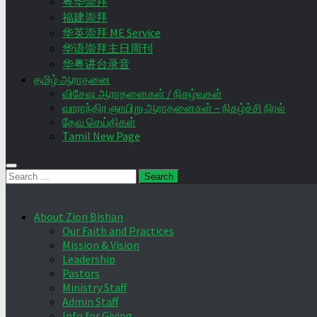
粤华崇拜
福建崇拜
华英崇拜 ME Service
华语崇拜主日周刊
华粤讲台录音
தமிழ் ஆராதனை
விசேஷ ஆராதனைகள் / நிகழ்வுகள்
வாராந்திர ஞாயிறு ஆராதனைகள் – நிகழ்ச்சி நிரல்
தேவ செய்திகள்
Tamil New Page
Search
for:
About Zion Bishan
Our Faith and Practices
Mission & Vision
Leadership
Pastors
Ministry Staff
Admin Staff
Info for Giving