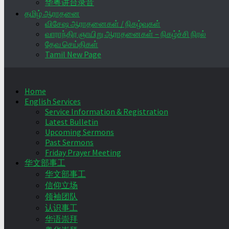
华粤讲台录音
தமிழ் ஆராதனை
விசேஷ ஆராதனைகள் / நிகழ்வுகள்
வாராந்திர ஞாயிறு ஆராதனைகள் – நிகழ்ச்சி நிரல்
தேவ செய்திகள்
Tamil New Page
Home
English Services
Service Information & Registration
Latest Bulletin
Upcoming Sermons
Past Sermons
Friday Prayer Meeting
华文部事工
华文部事工
信仰立场
领袖团队
认识事工
华语崇拜