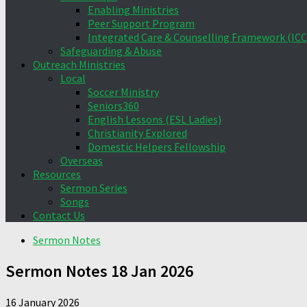
Enabling Ministries
Peer Support Program
Integrated Care & Counselling Framework (ICC
Safeguarding & Abuse
Outreach Ministries
Local
Soccer Ministry
Seniors360
English Lessons (ESL Ladies)
Christianity Explored
Domestic Helpers Fellowship
Overseas
Resources
Sermon Series
Songs
Contact Us
Sermon Notes
Sermon Notes 18 Jan 2026
16 January 2026