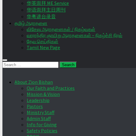
华英崇拜 ME Service
华语崇拜主日周刊
华粤讲台录音
தமிழ் ஆராதனை
விசேஷ ஆராதனைகள் / நிகழ்வுகள்
வாராந்திர ஞாயிறு ஆராதனைகள் – நிகழ்ச்சி நிரல்
தேவ செய்திகள்
Tamil New Page
Search
for:
About Zion Bishan
Our Faith and Practices
Mission & Vision
Leadership
Pastors
Ministry Staff
Admin Staff
Info for Giving
Safety Policies