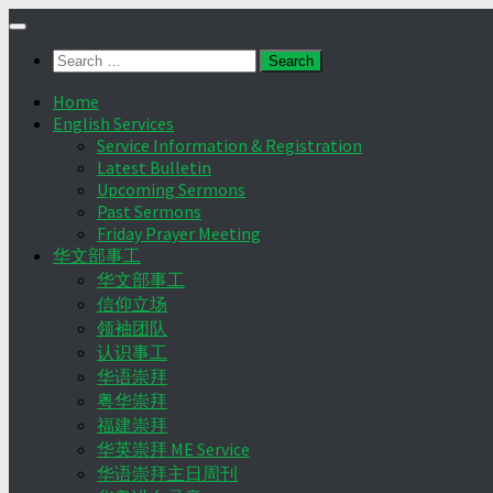
Skip
to
Search
content
for:
Home
English Services
Service Information & Registration
Latest Bulletin
Upcoming Sermons
Past Sermons
Friday Prayer Meeting
华文部事工
华文部事工
信仰立场
领袖团队
认识事工
华语崇拜
粤华崇拜
福建崇拜
华英崇拜 ME Service
华语崇拜主日周刊