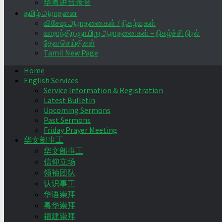
华粤讲台录音
தமிழ் ஆராதனை
விசேஷ ஆராதனைகள் / நிகழ்வுகள்
வாராந்திர ஞாயிறு ஆராதனைகள் – நிகழ்ச்சி நிரல்
தேவ செய்திகள்
Tamil New Page
Home
English Services
Service Information & Registration
Latest Bulletin
Upcoming Sermons
Past Sermons
Friday Prayer Meeting
华文部事工
华文部事工
信仰立场
领袖团队
认识事工
华语崇拜
粤华崇拜
福建崇拜