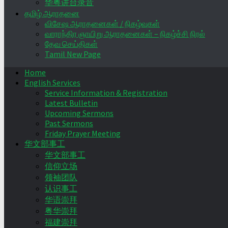
华粤讲台录音
தமிழ் ஆராதனை
விசேஷ ஆராதனைகள் / நிகழ்வுகள்
வாராந்திர ஞாயிறு ஆராதனைகள் – நிகழ்ச்சி நிரல்
தேவ செய்திகள்
Tamil New Page
Home
English Services
Service Information & Registration
Latest Bulletin
Upcoming Sermons
Past Sermons
Friday Prayer Meeting
华文部事工
华文部事工
信仰立场
领袖团队
认识事工
华语崇拜
粤华崇拜
福建崇拜