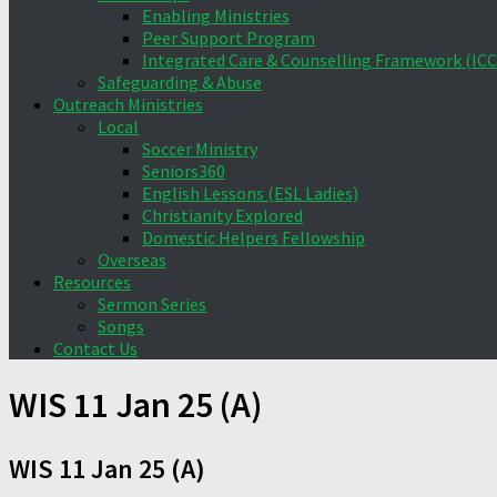
Enabling Ministries
Peer Support Program
Integrated Care & Counselling Framework (ICC
Safeguarding & Abuse
Outreach Ministries
Local
Soccer Ministry
Seniors360
English Lessons (ESL Ladies)
Christianity Explored
Domestic Helpers Fellowship
Overseas
Resources
Sermon Series
Songs
Contact Us
WIS 11 Jan 25 (A)
WIS 11 Jan 25 (A)