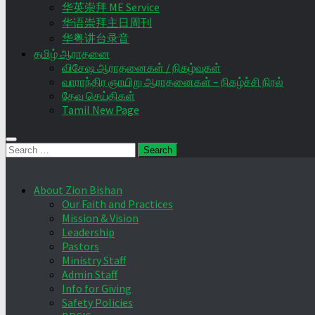
华英崇拜 ME Service
华语崇拜主日周刊
华粤讲台录音
தமிழ் ஆராதனை
விசேஷ ஆராதனைகள் / நிகழ்வுகள்
வாராந்திர ஞாயிறு ஆராதனைகள் – நிகழ்ச்சி நிரல்
தேவ செய்திகள்
Tamil New Page
Search
for:
About Zion Bishan
Our Faith and Practices
Mission & Vision
Leadership
Pastors
Ministry Staff
Admin Staff
Info for Giving
Safety Policies