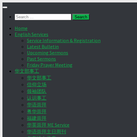
Skip
to
Search
content
for:
Home
English Services
Service Information & Registration
Latest Bulletin
Upcoming Sermons
Past Sermons
Friday Prayer Meeting
华文部事工
华文部事工
信仰立场
领袖团队
认识事工
华语崇拜
粤华崇拜
福建崇拜
华英崇拜 ME Service
华语崇拜主日周刊