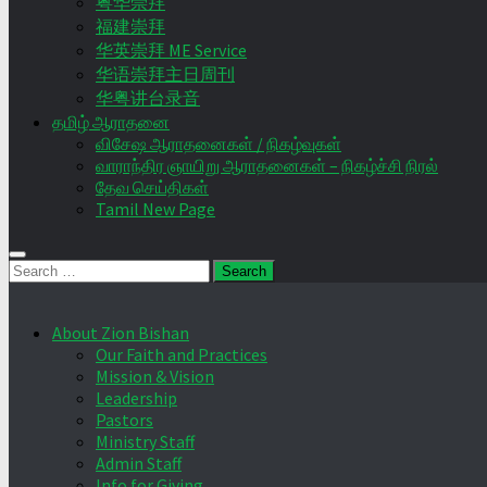
粤华崇拜
福建崇拜
华英崇拜 ME Service
华语崇拜主日周刊
华粤讲台录音
தமிழ் ஆராதனை
விசேஷ ஆராதனைகள் / நிகழ்வுகள்
வாராந்திர ஞாயிறு ஆராதனைகள் – நிகழ்ச்சி நிரல்
தேவ செய்திகள்
Tamil New Page
Search
for:
About Zion Bishan
Our Faith and Practices
Mission & Vision
Leadership
Pastors
Ministry Staff
Admin Staff
Info for Giving