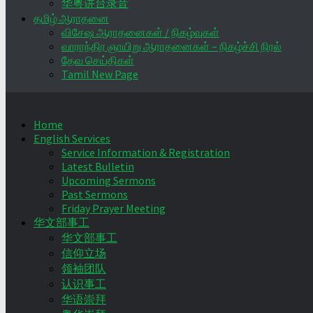
华粤讲台录音
தமிழ் ஆராதனை
விசேஷ ஆராதனைகள் / நிகழ்வுகள்
வாராந்திர ஞாயிறு ஆராதனைகள் – நிகழ்ச்சி நிரல்
தேவ செய்திகள்
Tamil New Page
Home
English Services
Service Information & Registration
Latest Bulletin
Upcoming Sermons
Past Sermons
Friday Prayer Meeting
华文部事工
华文部事工
信仰立场
领袖团队
认识事工
华语崇拜