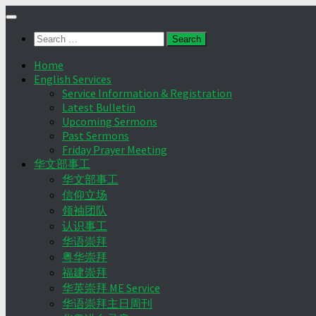
Skip
to
Search
content
for:
Home
English Services
Service Information & Registration
Latest Bulletin
Upcoming Sermons
Past Sermons
Friday Prayer Meeting
华文部事工
华文部事工
信仰立场
领袖团队
认识事工
华语崇拜
粤华崇拜
福建崇拜
华英崇拜 ME Service
华语崇拜主日周刊