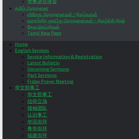
华粤讲台录音
தமிழ் ஆராதனை
விசேஷ ஆராதனைகள் / நிகழ்வுகள்
வாராந்திர ஞாயிறு ஆராதனைகள் – நிகழ்ச்சி நிரல்
தேவ செய்திகள்
Tamil New Page
Home
English Services
Service Information & Registration
Latest Bulletin
Upcoming Sermons
Past Sermons
Friday Prayer Meeting
华文部事工
华文部事工
信仰立场
领袖团队
认识事工
华语崇拜
粤华崇拜
福建崇拜