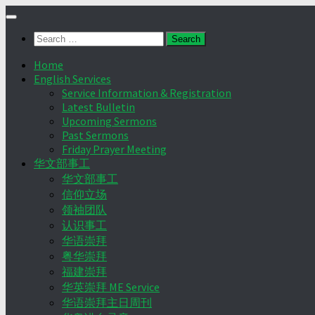
Skip
to
Search
content
for:
Home
English Services
Service Information & Registration
Latest Bulletin
Upcoming Sermons
Past Sermons
Friday Prayer Meeting
华文部事工
华文部事工
信仰立场
领袖团队
认识事工
华语崇拜
粤华崇拜
福建崇拜
华英崇拜 ME Service
华语崇拜主日周刊