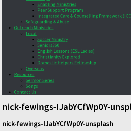
Enabling Ministries
Peer Support Program
Integrated Care & Counselling Framework (ICC
Safeguarding & Abuse
Outreach Ministries
Local
Soccer Ministry
Seniors360
English Lessons (ESL Ladies)
Christianity Explored
Domestic Helpers Fellowship
Overseas
Resources
Sermon Series
Songs
Contact Us
nick-fewings-IJabYCfWp0Y-unsp
nick-fewings-IJabYCfWp0Y-unsplash