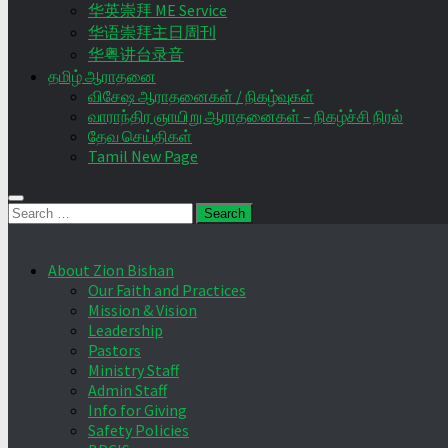
华英崇拜 ME Service
华语崇拜主日周刊
华粤讲台录音
தமிழ் ஆராதனை
விசேஷ ஆராதனைகள் / நிகழ்வுகள்
வாராந்திர ஞாயிறு ஆராதனைகள் – நிகழ்ச்சி நிரல்
தேவ செய்திகள்
Tamil New Page
Search
for:
About Zion Bishan
Our Faith and Practices
Mission & Vision
Leadership
Pastors
Ministry Staff
Admin Staff
Info for Giving
Safety Policies