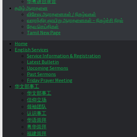
华粤讲台录音
தமிழ் ஆராதனை
விசேஷ ஆராதனைகள் / நிகழ்வுகள்
வாராந்திர ஞாயிறு ஆராதனைகள் – நிகழ்ச்சி நிரல்
தேவ செய்திகள்
Tamil New Page
Home
English Services
Service Information & Registration
Latest Bulletin
Upcoming Sermons
Past Sermons
Friday Prayer Meeting
华文部事工
华文部事工
信仰立场
领袖团队
认识事工
华语崇拜
粤华崇拜
福建崇拜