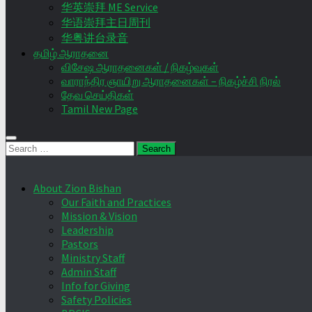
华英崇拜 ME Service
华语崇拜主日周刊
华粤讲台录音
தமிழ் ஆராதனை
விசேஷ ஆராதனைகள் / நிகழ்வுகள்
வாராந்திர ஞாயிறு ஆராதனைகள் – நிகழ்ச்சி நிரல்
தேவ செய்திகள்
Tamil New Page
Search
for:
About Zion Bishan
Our Faith and Practices
Mission & Vision
Leadership
Pastors
Ministry Staff
Admin Staff
Info for Giving
Safety Policies