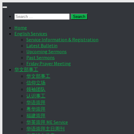
Skip
to
Search
content
for:
Home
English Services
Service Information & Registration
Latest Bulletin
Upcoming Sermons
Past Sermons
Friday Prayer Meeting
华文部事工
华文部事工
信仰立场
领袖团队
认识事工
华语崇拜
粤华崇拜
福建崇拜
华英崇拜 ME Service
华语崇拜主日周刊