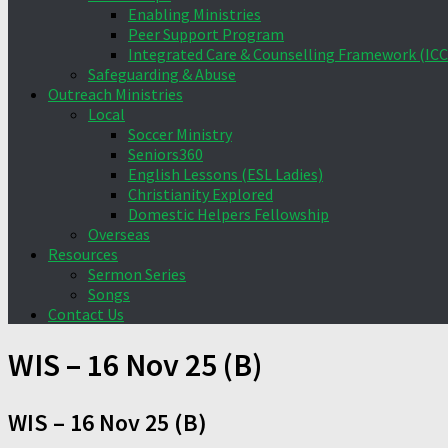
Enabling Ministries
Peer Support Program
Integrated Care & Counselling Framework (ICC
Safeguarding & Abuse
Outreach Ministries
Local
Soccer Ministry
Seniors360
English Lessons (ESL Ladies)
Christianity Explored
Domestic Helpers Fellowship
Overseas
Resources
Sermon Series
Songs
Contact Us
WIS – 16 Nov 25 (B)
WIS – 16 Nov 25 (B)