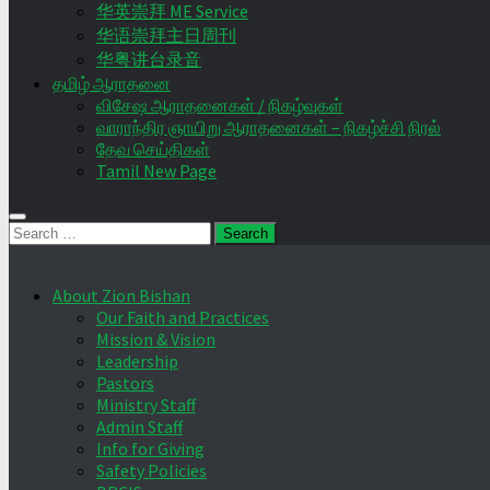
华英崇拜 ME Service
华语崇拜主日周刊
华粤讲台录音
தமிழ் ஆராதனை
விசேஷ ஆராதனைகள் / நிகழ்வுகள்
வாராந்திர ஞாயிறு ஆராதனைகள் – நிகழ்ச்சி நிரல்
தேவ செய்திகள்
Tamil New Page
Search
for:
About Zion Bishan
Our Faith and Practices
Mission & Vision
Leadership
Pastors
Ministry Staff
Admin Staff
Info for Giving
Safety Policies