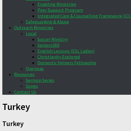
Enabling Ministries
Peer Support Program
Integrated Care & Counselling Framework (ICC
Safeguarding & Abuse
Outreach Ministries
Local
Soccer Ministry
Seniors360
English Lessons (ESL Ladies)
Christianity Explored
Domestic Helpers Fellowship
Overseas
Resources
Sermon Series
Songs
Contact Us
Turkey
Turkey