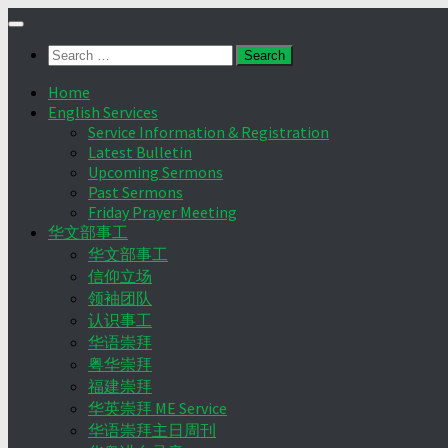
Skip
to
Search
content
for:
Home
English Services
Service Information & Registration
Latest Bulletin
Upcoming Sermons
Past Sermons
Friday Prayer Meeting
华文部事工
华文部事工
信仰立场
领袖团队
认识事工
华语崇拜
粤华崇拜
福建崇拜
华英崇拜 ME Service
华语崇拜主日周刊