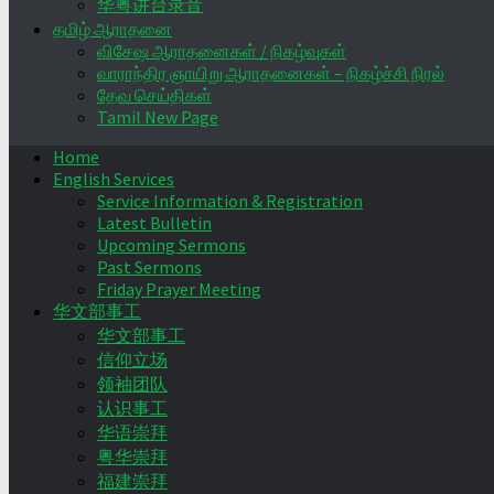
华粤讲台录音
தமிழ் ஆராதனை
விசேஷ ஆராதனைகள் / நிகழ்வுகள்
வாராந்திர ஞாயிறு ஆராதனைகள் – நிகழ்ச்சி நிரல்
தேவ செய்திகள்
Tamil New Page
Home
English Services
Service Information & Registration
Latest Bulletin
Upcoming Sermons
Past Sermons
Friday Prayer Meeting
华文部事工
华文部事工
信仰立场
领袖团队
认识事工
华语崇拜
粤华崇拜
福建崇拜